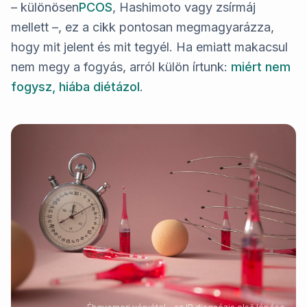
– különösen
PCOS
, Hashimoto vagy zsírmáj
mellett –, ez a cikk pontosan megmagyarázza,
hogy mit jelent és mit tegyél. Ha emiatt makacsul
nem megy a fogyás, arról külön írtunk:
miért nem
fogysz, hiába diétázol
.