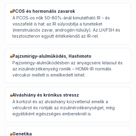
PCOS és hormonális zavarok
A PCOS-os nők 50–80%-ánál kimutatható IR – és
visszafelé is hat: az IR súlyosbítja a tüneteket
(menstruációs zavar, androgén-túlsúly). Az LH/FSH és
tesztoszteron együtt értékelendő az IR-rel.
Pajzsmirigy-alulműködés, Hashimoto
Pajzsmirigy-alulműködésben az anyagcsere lelassul és
az inzulinérzékenység romlik – HOMA-IR normális
vércukor mellett is emelkedett lehet.
Alváshiány és krónikus stressz
A kortizol és az alváshiány közvetlenül emelik a
vércukrot és rontják az inzulinérzékenységet, még
egyébként egészséges embereknél is.
Genetika