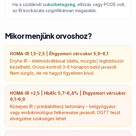
Ha a szülőknél
cukorbetegség
, elhízás vagy PCOS volt,
az IR kockázata szignifikánsan magasabb.
Mikor menjünk orvoshoz?
HOMA-IR 1,5–2,5 | Éhgyomori vércukor 5,6–6,1
Enyhe IR – életmódváltással (diéta, mozgás) legtöbbször
kezelhető. Orvosi kontroll 3–6 hónapon belül javasolt.
Nem sürgős, de ne hagyd figyelmen kívül.
HOMA-IR >2,5 | HbA1c 5,7–6,4% | Éhgyomori vércukor
6,1–6,9
Közepes IR / prediabétesz tartomány – belgyógyász
vagy endokrinológus felkeresése javasolt. OGTT teszt
elvégzése szükséges lehet.