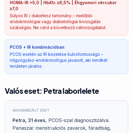
HOMA-IR >5,0 | HbA1c ≥6,5% | Éhgyomori vércukor
≥7,0
Súlyos IR / diabétesz tartomány – mielőbbi
endokrinológiai vagy diabetológiai kivizsgálás
szükséges. Ne várd a következő rutinvizsgálatot.
PCOS + IR kombinációban
PCOS esetén az IR kezelése kulcsfontosságú –
nőgyógyász-endokrinológus javasolt, aki mindkét
területen járatos.
Valós eset: Petra laborlelete
ANONIMIZÁLT ESET
Petra, 31 éves
, PCOS-szal diagnosztizálva.
Panaszai: menstruációs zavarok, fáradtság,