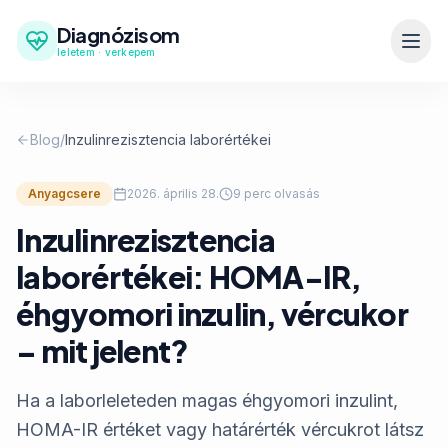
Diagnózisom
leletem · verkepem
Blog
/
Inzulinrezisztencia laborértékei
Anyagcsere
2026. április 28.
9 perc olvasás
Inzulinrezisztencia
laborértékei: HOMA-IR,
éhgyomori inzulin, vércukor
– mit jelent?
Ha a laborleleteden magas éhgyomori inzulint,
HOMA-IR értéket vagy határérték vércukrot látsz