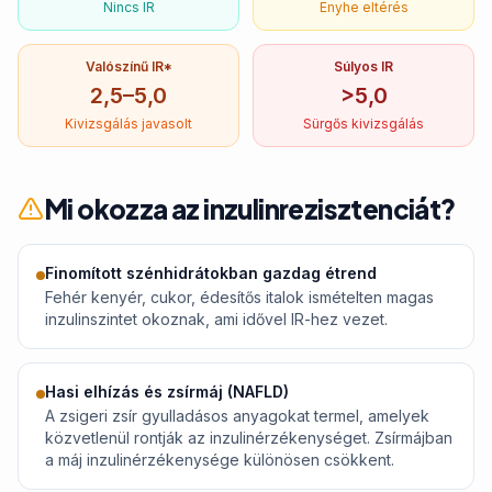
Nincs IR
Enyhe eltérés
Valószínű IR*
Súlyos IR
2,5–5,0
>5,0
Kivizsgálás javasolt
Sürgős kivizsgálás
Mi okozza az inzulinrezisztenciát?
Finomított szénhidrátokban gazdag étrend
Fehér kenyér, cukor, édesítős italok ismételten magas
inzulinszintet okoznak, ami idővel IR-hez vezet.
Hasi elhízás és zsírmáj (NAFLD)
A zsigeri zsír gyulladásos anyagokat termel, amelyek
közvetlenül rontják az inzulinérzékenységet. Zsírmájban
a máj inzulinérzékenysége különösen csökkent.