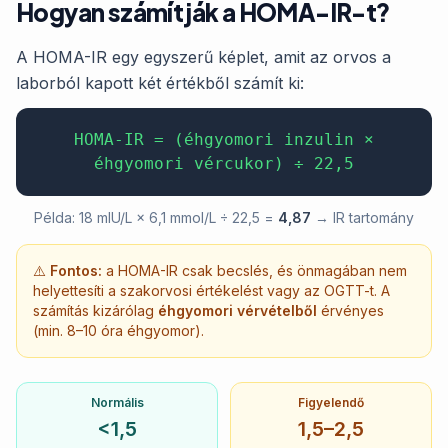
Hogyan számítják a HOMA-IR-t?
A HOMA-IR egy egyszerű képlet, amit az orvos a
laborból kapott két értékből számít ki:
HOMA-IR = (éhgyomori inzulin ×
éhgyomori vércukor) ÷ 22,5
Példa: 18 mIU/L × 6,1 mmol/L ÷ 22,5 =
4,87
→ IR tartomány
⚠️
Fontos:
a HOMA-IR csak becslés, és önmagában nem
helyettesíti a szakorvosi értékelést vagy az OGTT-t. A
számítás kizárólag
éhgyomori vérvételből
érvényes
(min. 8–10 óra éhgyomor).
Normális
Figyelendő
<1,5
1,5–2,5