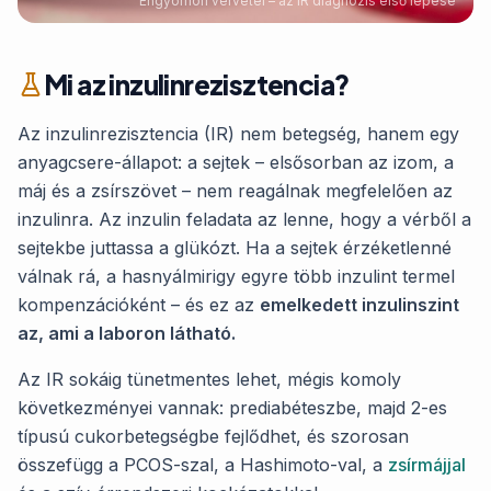
Éhgyomori vérvétel – az IR diagnózis első lépése
Mi az inzulinrezisztencia?
Az inzulinrezisztencia (IR) nem betegség, hanem egy
anyagcsere-állapot: a sejtek – elsősorban az izom, a
máj és a zsírszövet – nem reagálnak megfelelően az
inzulinra. Az inzulin feladata az lenne, hogy a vérből a
sejtekbe juttassa a glükózt. Ha a sejtek érzéketlenné
válnak rá, a hasnyálmirigy egyre több inzulint termel
kompenzációként – és ez az
emelkedett inzulinszint
az, ami a laboron látható.
Az IR sokáig tünetmentes lehet, mégis komoly
következményei vannak: prediabéteszbe, majd 2-es
típusú cukorbetegségbe fejlődhet, és szorosan
összefügg a PCOS-szal, a Hashimoto-val, a
zsírmájjal