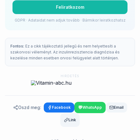
Feliratkozom
GDPR · Adataidat nem adjuk tovább · Bármikor leiratkozhatsz
Fontos:
Ez a cikk tájékoztató jellegű és nem helyettesíti a
szakorvosi véleményt. Az inzulinrezisztencia diagnózisa és
kezelése minden esetben orvosi felügyelet alatt történjen.
HIRDETÉS
Oszd meg:
💬
Facebook
WhatsApp
Email
Link