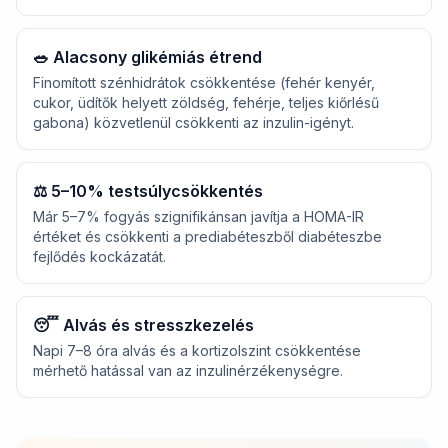
🥗
Alacsony glikémiás étrend
Finomított szénhidrátok csökkentése (fehér kenyér,
cukor, üdítők helyett zöldség, fehérje, teljes kiőrlésű
gabona) közvetlenül csökkenti az inzulin-igényt.
⚖️
5–10% testsúlycsökkentés
Már 5–7% fogyás szignifikánsan javítja a HOMA-IR
értéket és csökkenti a prediabéteszből diabéteszbe
fejlődés kockázatát.
😴
Alvás és stresszkezelés
Napi 7–8 óra alvás és a kortizolszint csökkentése
mérhető hatással van az inzulinérzékenységre.