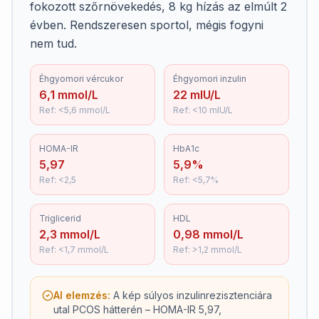
fokozott szőrnövekedés, 8 kg hízás az elmúlt 2
évben. Rendszeresen sportol, mégis fogyni
nem tud.
Éhgyomori vércukor
Éhgyomori inzulin
6,1 mmol/L
22 mIU/L
Ref:
<5,6 mmol/L
Ref:
<10 mIU/L
HOMA-IR
HbA1c
5,97
5,9%
Ref:
<2,5
Ref:
<5,7%
Triglicerid
HDL
2,3 mmol/L
0,98 mmol/L
Ref:
<1,7 mmol/L
Ref:
>1,2 mmol/L
AI elemzés:
A kép súlyos inzulinrezisztenciára
utal PCOS hátterén – HOMA-IR 5,97,