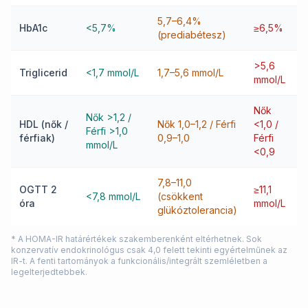
5,7–6,4%
HbA1c
<5,7%
≥6,5%
(prediabétesz)
>5,6
Triglicerid
<1,7 mmol/L
1,7–5,6 mmol/L
mmol/L
Nők
Nők >1,2 /
HDL (nők /
Nők 1,0–1,2 / Férfi
<1,0 /
Férfi >1,0
férfiak)
0,9–1,0
Férfi
mmol/L
<0,9
7,8–11,0
OGTT 2
≥11,1
<7,8 mmol/L
(csökkent
óra
mmol/L
glükóztolerancia)
* A HOMA-IR határértékek szakemberenként eltérhetnek. Sok
konzervatív endokrinológus csak 4,0 felett tekinti egyértelműnek az
IR-t. A fenti tartományok a funkcionális/integrált szemléletben a
legelterjedtebbek.