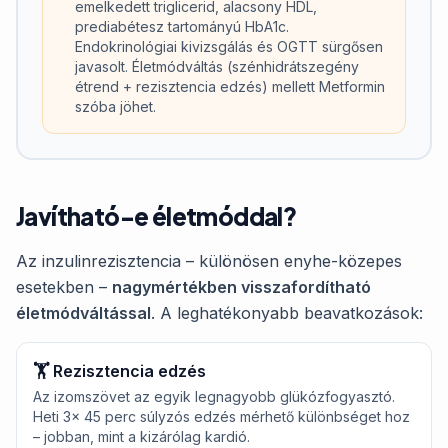
emelkedett triglicerid, alacsony HDL,
prediabétesz tartományú HbA1c.
Endokrinológiai kivizsgálás és OGTT sürgősen
javasolt. Életmódváltás (szénhidrátszegény
étrend + rezisztencia edzés) mellett Metformin
szóba jöhet.
Javítható-e életmóddal?
Az inzulinrezisztencia – különösen enyhe-közepes
esetekben –
nagymértékben visszafordítható
életmódváltással
. A leghatékonyabb beavatkozások:
🏋️
Rezisztencia edzés
Az izomszövet az egyik legnagyobb glükózfogyasztó.
Heti 3× 45 perc súlyzós edzés mérhető különbséget hoz
– jobban, mint a kizárólag kardió.