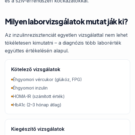
és a szív-érrendszeri kockázatokkal.
Milyen laborvizsgálatok mutatják ki?
Az inzulinrezisztenciát egyetlen vizsgálattal nem lehet
tökéletesen kimutatni – a diagnózis több laborérték
együttes értékelésén alapul.
Kötelező vizsgálatok
Éhgyomori vércukor (glükóz, FPG)
Éhgyomori inzulin
HOMA-IR (számított érték)
HbA1c (2–3 hónap átlag)
Kiegészítő vizsgálatok