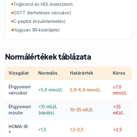
Triglicerid és HDL-koleszterin
OGTT (terheléses vércukor)
C-peptid (inzulintermelés)
Húgysav (IR kísérőjele)
Normálértékek táblázata
Vizsgálat
Normális
Határérték
Kóros
Éhgyomori
≥7,0
<5,6 mmol/L
5,6–6,9 mmol/L
vércukor
mmol/L
Éhgyomori
<10 mIU/L
>25
10–25 mIU/L
inzulin
(ideális)
mIU/L
HOMA-IR
<1,5
1,5–2,5
>2,5
*