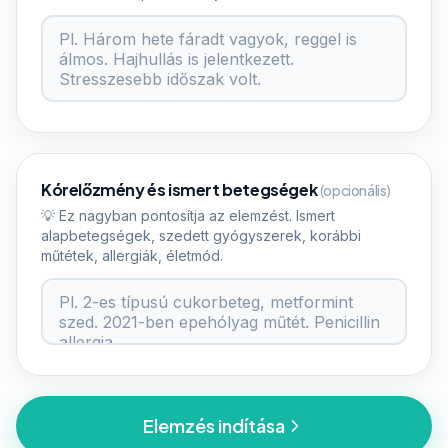
Kórelőzmény és ismert betegségek
(opcionális)
💡 Ez nagyban pontosítja az elemzést. Ismert
alapbetegségek, szedett gyógyszerek, korábbi
műtétek, allergiák, életmód.
Elemzés indítása