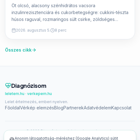
Öt olcsó, alacsony szénhidrátos vacsora
inzulinrezisztenciára és cukorbetegségre: cukkini-tészta
húsos raguval, rozmaringos sült csirke, zöldséges
frittata, egészben sült hal és klasszikus lecsó. Pontos
2026. augusztus 5.
8 perc
hozzávalókkal és makróértékekkel.
Összes cikk
Diagnózisom
leletem.hu · verkepem.hu
Lelet értelmezés, emberi nyelven.
Főoldal
Vérkép elemzés
Blog
Partnerek
Adatvédelem
Kapcsolat
©
2026
Diagnózisom · leletem.hu · verkepem.hu
⚠️ Nem orvosi diagnózis. Sürgős esetben hívja a
112
-t.
Anonim látogatottság-méréshez (Google Analytics) sütit
🍪