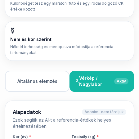
Különbséget tesz egy maratoni futó és egy irodai dolgozó CK
értéke között
⚧
Nem és kor szerint
Nőknél terhesség és menopauza módosítja a referencia-
tartományokat
Vérkép /
Általános elemzés
Aktív
Nagylabor
Alapadatok
Anonim · nem tároljuk
Ezek segítik az AI-t a referencia-értékek helyes
értelmezésében.
Kor (év)
*
Testsúly (kg)
*