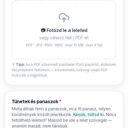
📷 Fotózd le a leleted
vagy válassz fájlt / PDF-et
PDF · JPG · PNG · HEIC · max 10 MB · max
4
fájl
💡
Tipp:
ha a PDF szkennelt papírlelet (fotó papírról), érdemes
fényképként feltölteni — a kereshető, szöveg-alapú PDF
működik a legjobban.
Tünetek és panaszok
*
Mióta állnak fenn a panaszok, mi a fő panasz, milyen
körülmények között jelentkezik.
Kérjük, töltsd ki.
Nincs
feltölthető leleted? Másold be ide a lelet szövegét —
anonim marad, nem tároljuk
.