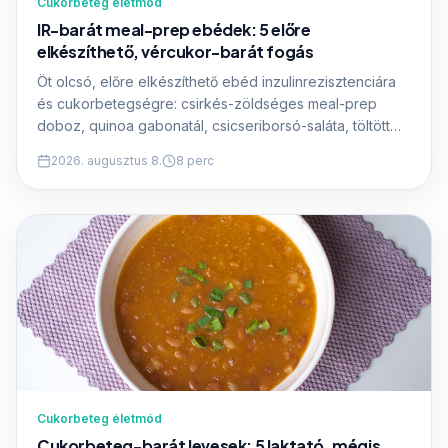
Cukorbeteg életmód
IR-barát meal-prep ebédek: 5 előre
elkészíthető, vércukor-barát fogás
Öt olcsó, előre elkészíthető ebéd inzulinrezisztenciára
és cukorbetegségre: csirkés-zöldséges meal-prep
doboz, quinoa gabonatál, csicseriborsó-saláta, töltött
paprika kevesebb rizzsel és rakott cukkini. Pontos
2026. augusztus 8.
8 perc
hozzávalókkal és makróértékekkel.
Cukorbeteg életmód
Cukorbeteg-barát levesek: 5 laktató, mégis