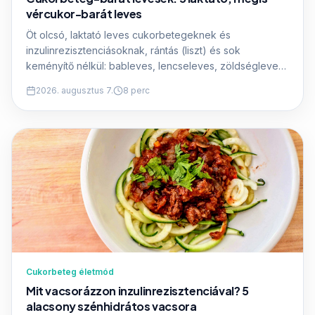
vércukor-barát leves
Öt olcsó, laktató leves cukorbetegeknek és
inzulinrezisztenciásoknak, rántás (liszt) és sok
keményítő nélkül: bableves, lencseleves, zöldségleves,
brokkolikrémleves és gulyásleves. Pontos
2026. augusztus 7.
8 perc
hozzávalókkal és makróértékekkel.
Cukorbeteg életmód
Mit vacsorázzon inzulinrezisztenciával? 5
alacsony szénhidrátos vacsora